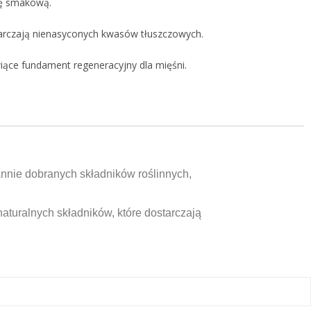
kę smakową.
tarczają nienasyconych kwasów tłuszczowych.
iące fundament regeneracyjny dla mięśni.
annie dobranych składników roślinnych,
naturalnych składników, które dostarczają