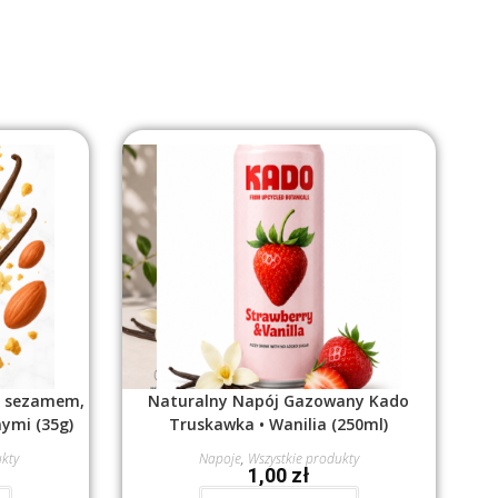
z sezamem,
Naturalny Napój Gazowany Kado
nymi (35g)
Truskawka • Wanilia (250ml)
ukty
Napoje
,
Wszystkie produkty
1,00
zł