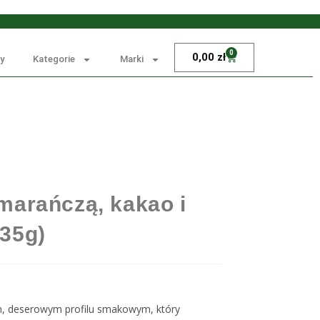
0
0,00
zł
y
Kategorie
Marki
marańczą, kakao i
35g)
m, deserowym profilu smakowym, który