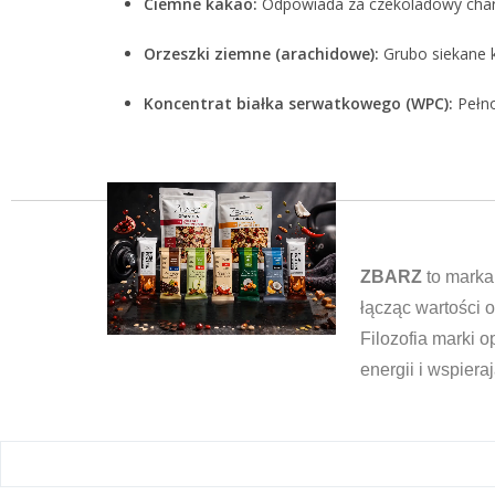
Ciemne kakao:
Odpowiada za czekoladowy chara
Orzeszki ziemne (arachidowe):
Grubo siekane k
Koncentrat białka serwatkowego (WPC):
Pełno
ZBARZ
to marka 
łącząc wartości
Filozofia marki o
energii i wspieraj