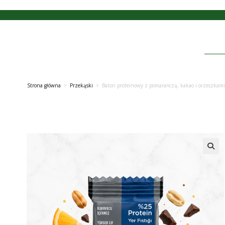
Strona główna
>
Przekąski
>
Baton proteinowy z pomarańczą, kakao i orzeszkam