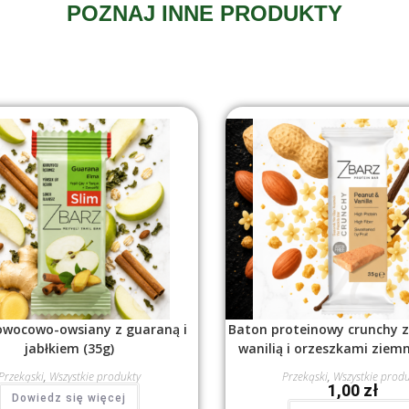
POZNAJ INNE PRODUKTY
owocowo-owsiany z guaraną i
Baton proteinowy crunchy 
jabłkiem (35g)
wanilią i orzeszkami ziem
Przekąski
,
Wszystkie produkty
Przekąski
,
Wszystkie prod
1,00
zł
Dowiedz się więcej