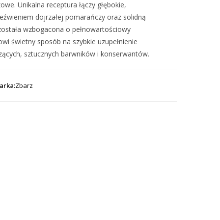
we. Unikalna receptura łączy głębokie,
eźwieniem dojrzałej pomarańczy oraz solidną
 została wzbogacona o pełnowartościowy
owi świetny sposób na szybkie uzupełnienie
dzących, sztucznych barwników i konserwantów.
arka:
Zbarz