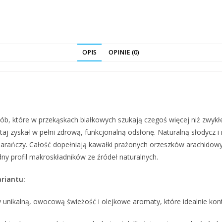
OPIS
OPINIE (0)
b, które w przekąskach białkowych szukają czegoś więcej niż zwykłe
utaj zyskał w pełni zdrową, funkcjonalną odsłonę. Naturalną słodycz 
marańczy. Całość dopełniają kawałki prażonych orzeszków arachidowy
dny profil makroskładników ze źródeł naturalnych.
riantu:
nikalną, owocową świeżość i olejkowe aromaty, które idealnie kont