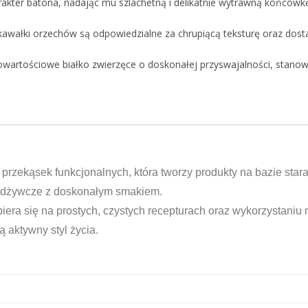
kter batona, nadając mu szlachetną i delikatnie wytrawną końców
awałki orzechów są odpowiedzialne za chrupiącą teksturę oraz dos
wartościowe białko zwierzęce o doskonałej przyswajalności, stanow
przekąsek funkcjonalnych, która tworzy produkty na bazie star
 odżywcze z doskonałym smakiem.
piera się na prostych, czystych recepturach oraz wykorzystaniu 
ą aktywny styl życia.