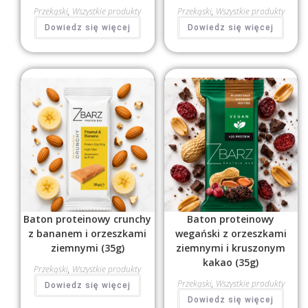
Przekąski
,
Wszystkie produkty
Przekąski
,
Wszystkie produkty
Dowiedz się więcej
Dowiedz się więcej
Baton proteinowy crunchy
Baton proteinowy
z bananem i orzeszkami
wegański z orzeszkami
ziemnymi (35g)
ziemnymi i kruszonym
kakao (35g)
Przekąski
,
Wszystkie produkty
Przekąski
,
Wszystkie produkty
Dowiedz się więcej
Dowiedz się więcej