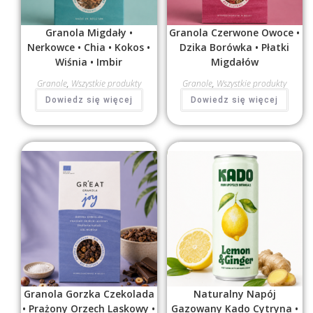
Granola Migdały •
Granola Czerwone Owoce •
Nerkowce • Chia • Kokos •
Dzika Borówka • Płatki
Wiśnia • Imbir
Migdałów
Granole
,
Wszystkie produkty
Granole
,
Wszystkie produkty
Dowiedz się więcej
Dowiedz się więcej
Granola Gorzka Czekolada
Naturalny Napój
• Prażony Orzech Laskowy •
Gazowany Kado Cytryna •