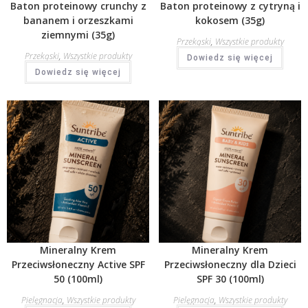
Baton proteinowy crunchy z
Baton proteinowy z cytryną i
bananem i orzeszkami
kokosem (35g)
ziemnymi (35g)
Przekąski
,
Wszystkie produkty
Przekąski
,
Wszystkie produkty
Dowiedz się więcej
Dowiedz się więcej
Mineralny Krem
Mineralny Krem
Przeciwsłoneczny Active SPF
Przeciwsłoneczny dla Dzieci
50 (100ml)
SPF 30 (100ml)
Pielęgnacja
,
Wszystkie produkty
Pielęgnacja
,
Wszystkie produkty