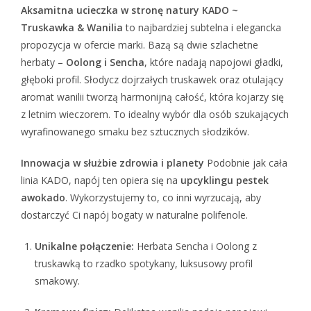
Aksamitna ucieczka w stronę natury
KADO ~
Truskawka & Wanilia
to najbardziej subtelna i elegancka
propozycja w ofercie marki. Bazą są dwie szlachetne
herbaty –
Oolong i Sencha
, które nadają napojowi gładki,
głęboki profil. Słodycz dojrzałych truskawek oraz otulający
aromat wanilii tworzą harmonijną całość, która kojarzy się
z letnim wieczorem. To idealny wybór dla osób szukających
wyrafinowanego smaku bez sztucznych słodzików.
Innowacja w służbie zdrowia i planety
Podobnie jak cała
linia KADO, napój ten opiera się na
upcyklingu pestek
awokado
. Wykorzystujemy to, co inni wyrzucają, aby
dostarczyć Ci napój bogaty w naturalne polifenole.
Unikalne połączenie:
Herbata Sencha i Oolong z
truskawką to rzadko spotykany, luksusowy profil
smakowy.