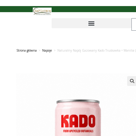
Strona główna
>
Napoje
>
Naturalny Napój Gazowany Kado Truskawka • Wanilia 