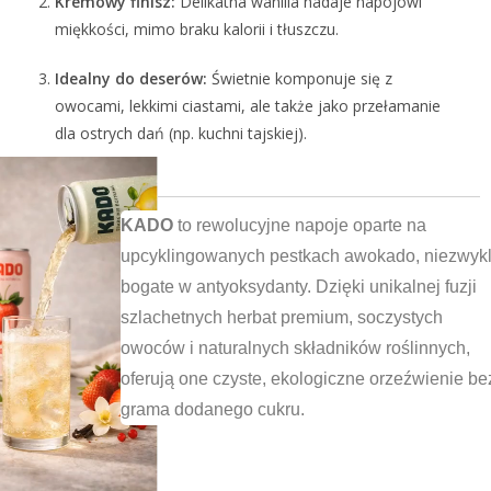
Kremowy finisz:
Delikatna wanilia nadaje napojowi
miękkości, mimo braku kalorii i tłuszczu.
Idealny do deserów:
Świetnie komponuje się z
owocami, lekkimi ciastami, ale także jako przełamanie
dla ostrych dań (np. kuchni tajskiej).
KADO
to rewolucyjne napoje oparte na
upcyklingowanych pestkach awokado, niezwyk
bogate w antyoksydanty. Dzięki unikalnej fuzji
szlachetnych herbat premium, soczystych
owoców i naturalnych składników roślinnych,
oferują one czyste, ekologiczne orzeźwienie be
grama dodanego cukru.