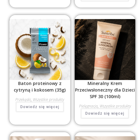
Baton proteinowy z
Mineralny Krem
cytryną i kokosem (35g)
Przeciwsłoneczny dla Dzieci
SPF 30 (100ml)
Przekąski
,
Wszystkie produkty
Pielęgnacja
,
Wszystkie produkty
Dowiedz się więcej
Dowiedz się więcej