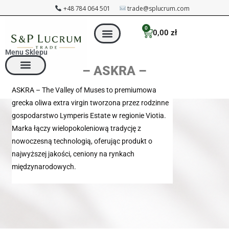
+48 784 064 501
trade@splucrum.com
0
0,00
zł
Menu Sklepu
– ASKRA –
ASKRA – The Valley of Muses to premiumowa
grecka oliwa extra virgin tworzona przez rodzinne
gospodarstwo Lymperis Estate w regionie Viotia.
Marka łączy wielopokoleniową tradycję z
nowoczesną technologią, oferując produkt o
najwyższej jakości, ceniony na rynkach
międzynarodowych.